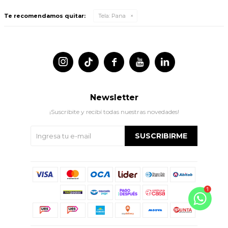
Te recomendamos quitar:
Tela:
Pana




Newsletter
¡Suscribite y recibí todas nuestras novedades!
SUSCRIBIRME