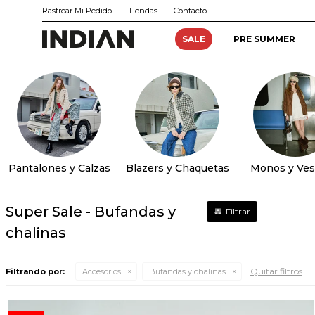
Rastrear Mi Pedido
Tiendas
Contacto
SALE
PRE SUMMER
Pantalones y Calzas
Blazers y Chaquetas
Monos y Ves
Super Sale - Bufandas y
chalinas
Quitar filtros
Filtrando por:
Accesorios
Bufandas y chalinas