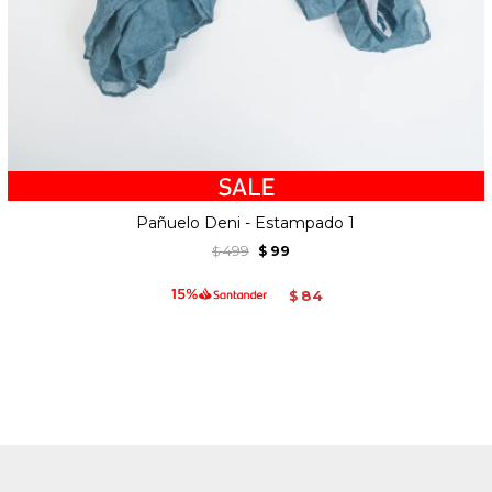
Pañuelo Deni - Estampado 1
499
99
$
$
84
$