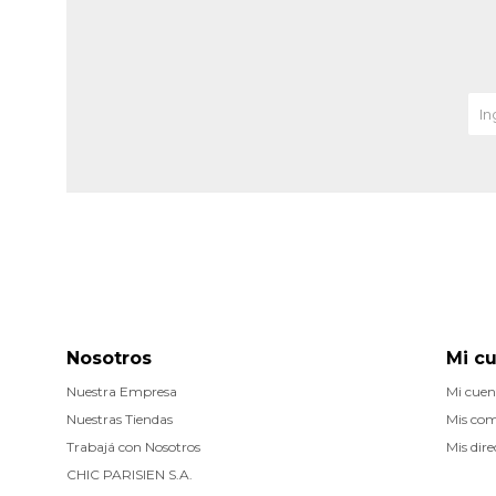
Nosotros
Mi c
Nuestra Empresa
Mi cuen
Nuestras Tiendas
Mis co
Trabajá con Nosotros
Mis dire
CHIC PARISIEN S.A.