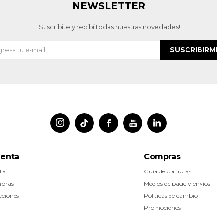
NEWSLETTER
¡Suscribite y recibí todas nuestras novedades!
SUSCRIBIRM




uenta
Compras
ta
Guía de compras
mpras
Medios de pago y envíos
cciones
Políticas de cambio
Promociones