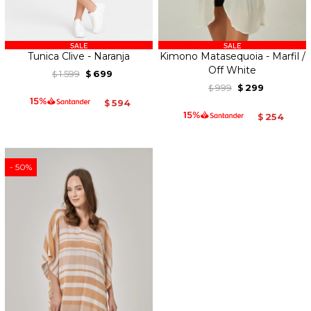
Tunica Clive - Naranja
Kimono Matasequoia - Marfil /
Off White
1.599
699
$
$
999
299
$
$
594
$
254
$
50