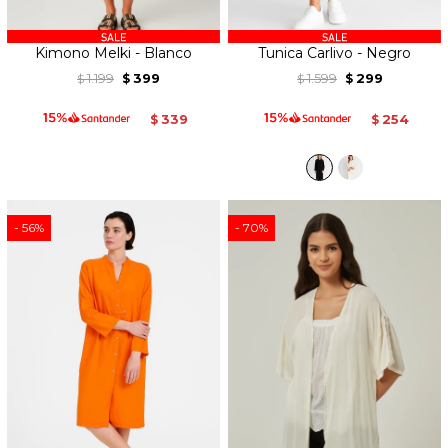
Kimono Melki - Blanco
Tunica Carlivo - Negro
1.199
399
1.599
299
$
$
$
$
339
254
$
$
56
70