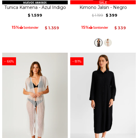
Tunica Kamena - Azul Indigo
Kimono Jalsin - Negro
1.599
1.199
399
$
$
$
1.359
339
$
$
66
81