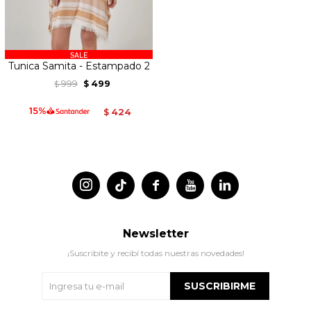
Tunica Samita - Estampado 2
999
499
$
$
424
$




Newsletter
¡Suscribite y recibí todas nuestras novedades!
SUSCRIBIRME