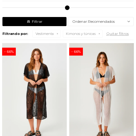
Recomendados
Quitar filtros
Filtrando por:
Vestimenta
Kimonos y túnicas
66
66