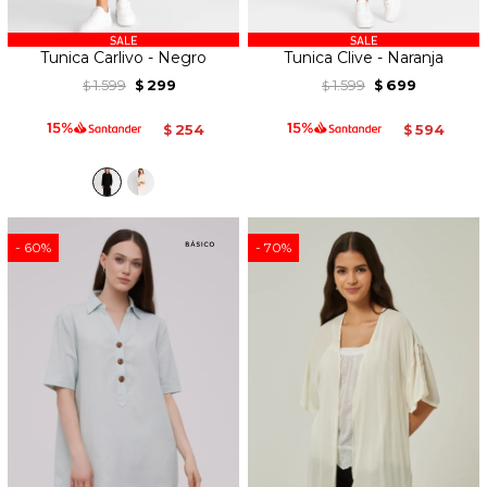
Tunica Carlivo - Negro
Tunica Clive - Naranja
1.599
299
1.599
699
$
$
$
$
254
594
$
$
60
70