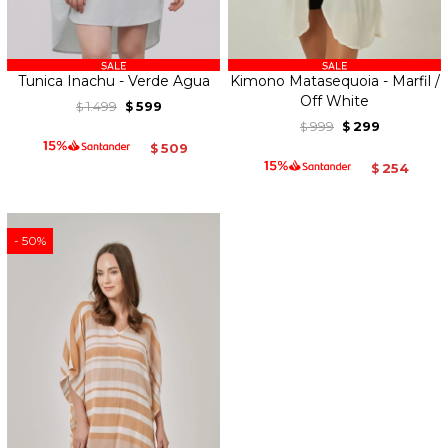
Tunica Inachu - Verde Agua
Kimono Matasequoia - Marfil /
Off White
1.499
599
$
$
999
299
$
$
509
$
254
$
50