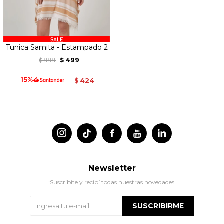
Tunica Samita - Estampado 2
999
499
$
$
424
$




Newsletter
¡Suscribite y recibí todas nuestras novedades!
SUSCRIBIRME