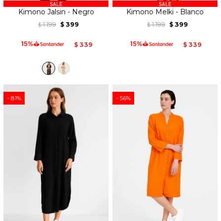
Kimono Jalsin - Negro
Kimono Melki - Blanco
1.199
399
1.199
399
$
$
$
$
339
339
$
$
81
56