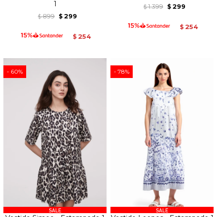
1
1.399
299
$
$
899
299
$
$
254
$
254
$
60
78