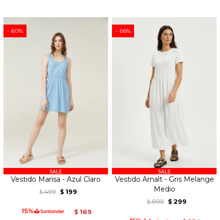
60
66
Vestido Marisa - Azul Claro
Vestido Arnalt - Gris Melange
Medio
499
199
$
$
899
299
$
$
169
$