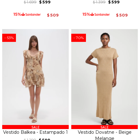
1.699
599
1.399
599
$
$
$
$
509
509
$
$
53
70
Vestido Balkea - Estampado 1
Vestido Dovatne - Beige
Melange
1.299
599