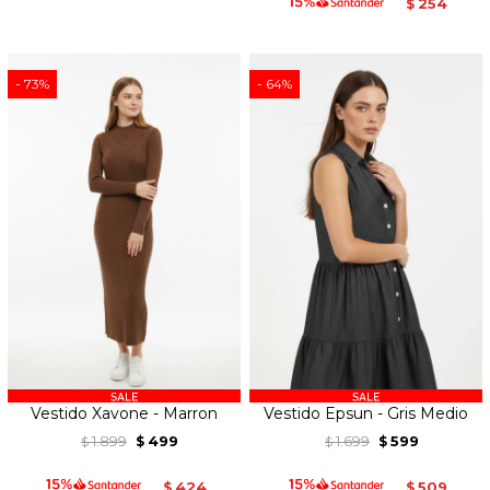
254
$
73
64
Vestido Xavone - Marron
Vestido Epsun - Gris Medio
1.899
499
1.699
599
$
$
$
$
424
509
$
$