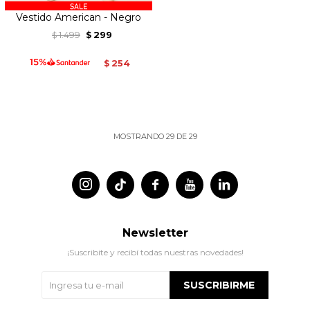
Vestido American - Negro
1.499
299
$
$
254
$
MOSTRANDO
29
DE
29




Newsletter
¡Suscribite y recibí todas nuestras novedades!
SUSCRIBIRME