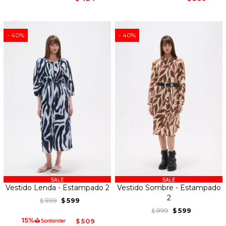
40
40
Vestido Lenda - Estampado 2
Vestido Sombre - Estampado
2
999
599
$
$
999
599
$
$
509
$