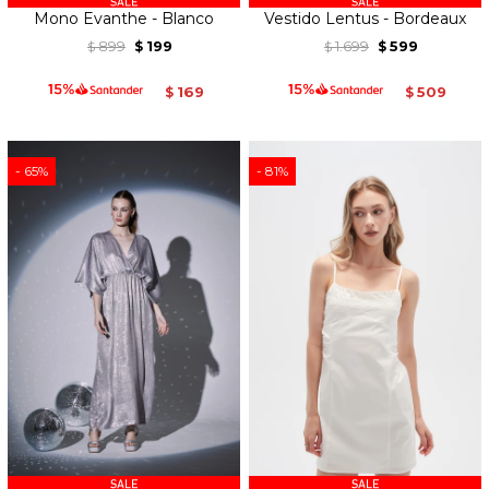
Mono Evanthe - Blanco
Vestido Lentus - Bordeaux
899
199
1.699
599
$
$
$
$
169
509
$
$
65
81