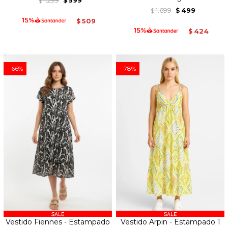
$
$
1.699
499
$
$
509
$
424
$
66
78
Vestido Fiennes - Estampado
Vestido Arpin - Estampado 1