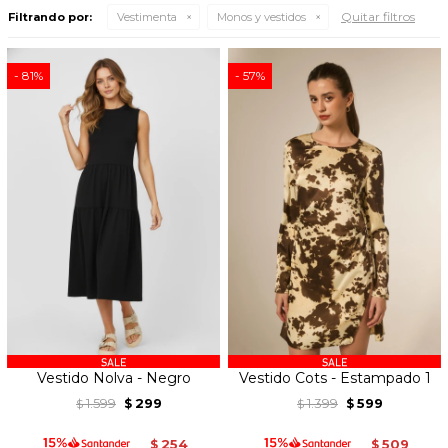
Quitar filtros
Filtrando por:
Vestimenta
Monos y vestidos
81
57
Vestido Nolva - Negro
Vestido Cots - Estampado 1
1.599
299
1.399
599
$
$
$
$
254
509
$
$