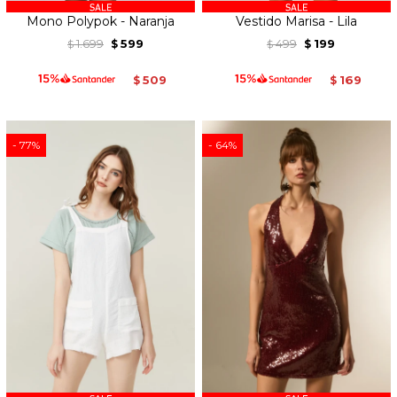
Mono Polypok - Naranja
Vestido Marisa - Lila
1.699
599
499
199
$
$
$
$
509
169
$
$
77
64