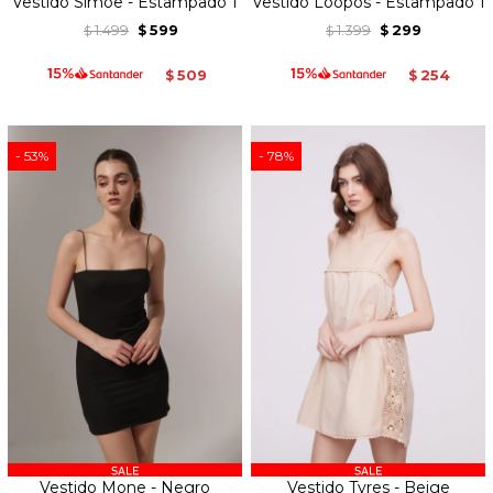
Vestido Simoe - Estampado 1
Vestido Loopos - Estampado 1
1.499
599
1.399
299
$
$
$
$
509
254
$
$
53
78
Vestido Mone - Negro
Vestido Tyres - Beige