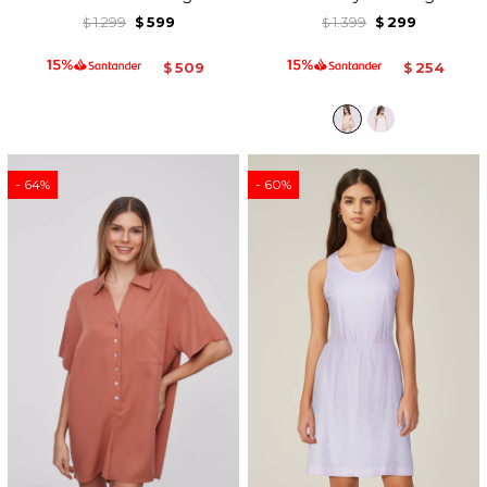
1.299
599
1.399
299
$
$
$
$
509
254
$
$
64
60