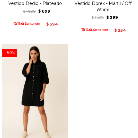
Vestido Dedio - Plateado
Vestido Dorex - Marfil / Off
White
1.999
699
$
$
1.599
299
$
$
594
$
254
$
80