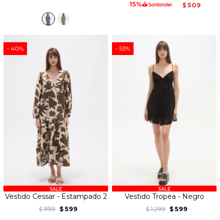
509
$
40
53
Vestido Cessar - Estampado 2
Vestido Tropea - Negro
999
599
1.299
599
$
$
$
$