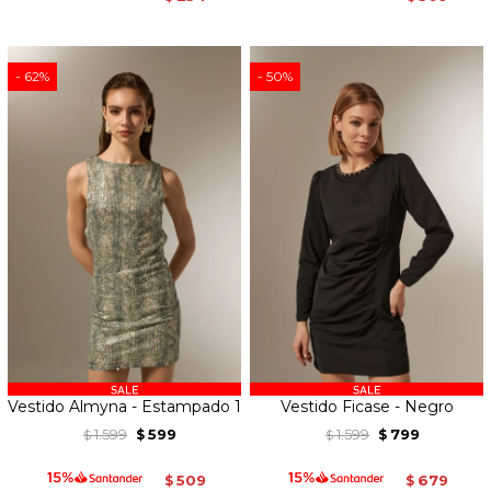
62
50
Vestido Almyna - Estampado 1
Vestido Ficase - Negro
1.599
599
1.599
799
$
$
$
$
509
679
$
$