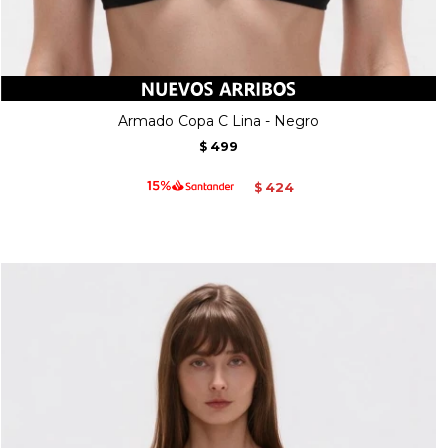
Armado Copa C Lina - Negro
499
$
424
$