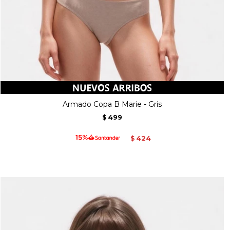
Armado Copa B Marie - Gris
499
$
424
$