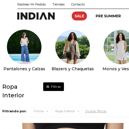
Rastrear Mi Pedido
Tiendas
Contacto
SALE
PRE SUMMER
Pantalones y Calzas
Blazers y Chaquetas
Monos y Ves
Ropa
Interior
Quitar filtros
Filtrando por:
Íntima
Ropa Interior