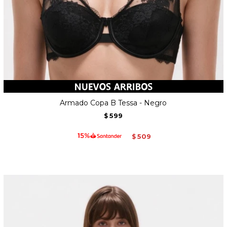
Armado Copa B Tessa - Negro
599
$
509
$