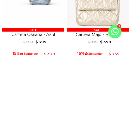
Cartera Oksana - Azul
Cartera Majo - Bronce
899
399
999
399
$
$
$
$
339
339
$
$
25
60