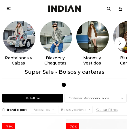

Pantalones y
Blazers y
Monos y
Blus
Calzas
Chaquetas
Vestidos
Cam
Super Sale - Bolsos y carteras
Recomendados
Quitar filtros
Filtrando por:
Accesorios
Bolsos y carteras
76
70