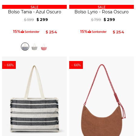
Bolso Tania - Azul Oscuro
Bolso Lyrio - Rosa Oscuro
599
299
799
299
$
$
$
$
254
254
$
$
66
66