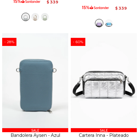
339
$
339
$
28
60
Bandolera Aysen - Azul
Cartera Inna - Plateado