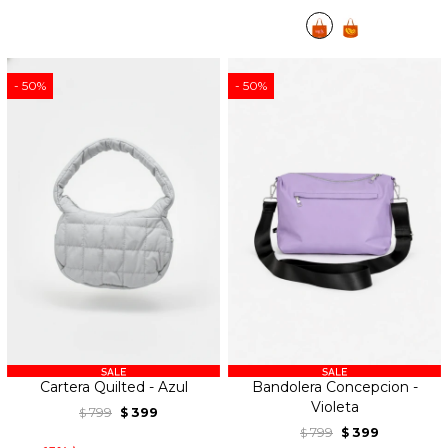
50
50
Cartera Quilted - Azul
Bandolera Concepcion -
Violeta
799
399
$
$
799
399
$
$