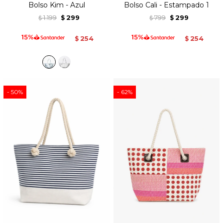
Bolso Kim - Azul
Bolso Cali - Estampado 1
1.199
299
799
299
$
$
$
$
254
254
$
$
50
62