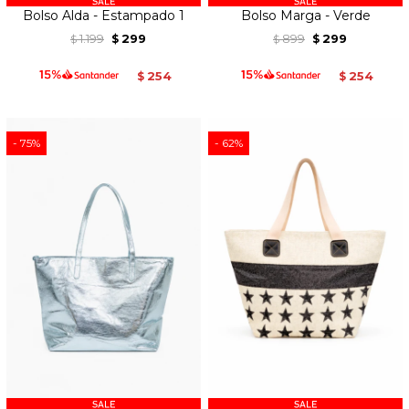
Bolso Alda - Estampado 1
Bolso Marga - Verde
1.199
299
899
299
$
$
$
$
254
254
$
$
75
62