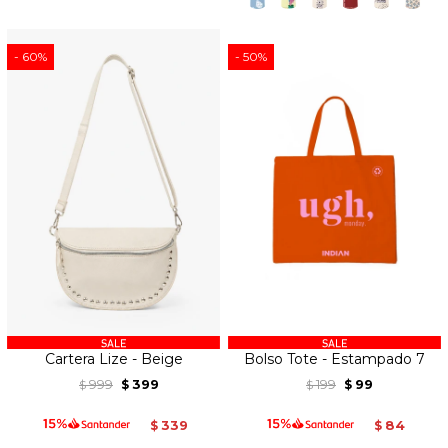
60
50
Cartera Lize - Beige
Bolso Tote - Estampado 7
999
399
199
99
$
$
$
$
339
84
$
$