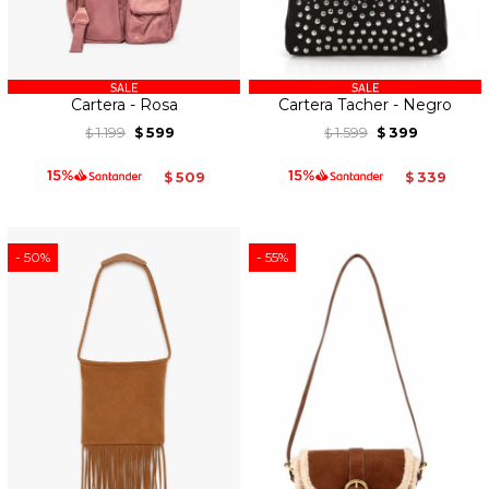
Cartera - Rosa
Cartera Tacher - Negro
1.199
599
1.599
399
$
$
$
$
509
339
$
$
50
55