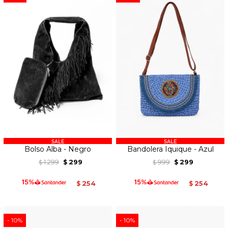
Bolso Alba - Negro
Bandolera Iquique - Azul
1.299
299
999
299
$
$
$
$
254
254
$
$
10
10