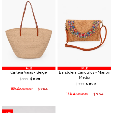
Cartera Varas - Beige
Bandolera Canutillos - Marron
Medio
999
899
$
$
999
899
$
$
764
$
764
$
43