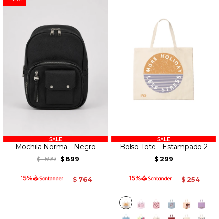
Mochila Norma - Negro
Bolso Tote - Estampado 2
1.599
899
299
$
$
$
764
254
$
$