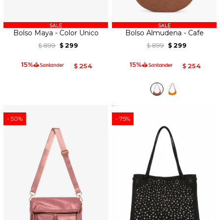
Bolso Maya - Color Unico
Bolso Almudena - Cafe
899
299
899
299
$
$
$
$
254
254
$
$
50
75