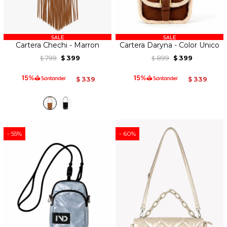
Cartera Chechi - Marron
Cartera Daryna - Color Unico
799
399
899
399
$
$
$
$
339
339
$
$
55
60