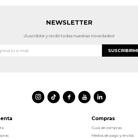
NEWSLETTER
¡Suscribite y recibí todas nuestras novedades!
SUSCRIBIRM




uenta
Compras
ta
Guía de compras
mpras
Medios de pago y envíos