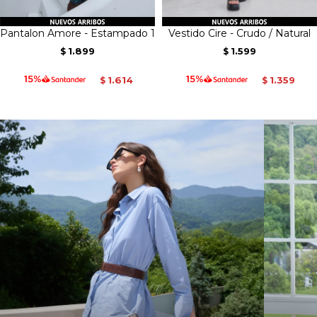
Pantalon Amore - Estampado 1
Vestido Cire - Crudo / Natural
1.899
1.599
$
$
1.614
1.359
$
$