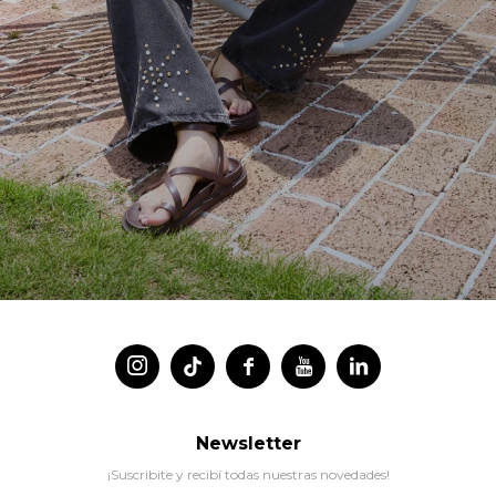




Newsletter
¡Suscribite y recibí todas nuestras novedades!