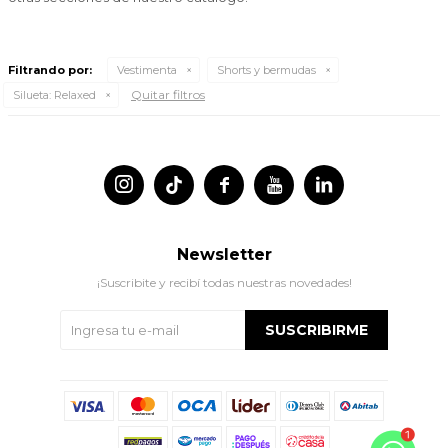
Filtrando por:
Vestimenta
Shorts y bermudas
Quitar filtros
Silueta:
Relaxed




Newsletter
¡Suscribite y recibí todas nuestras novedades!
SUSCRIBIRME