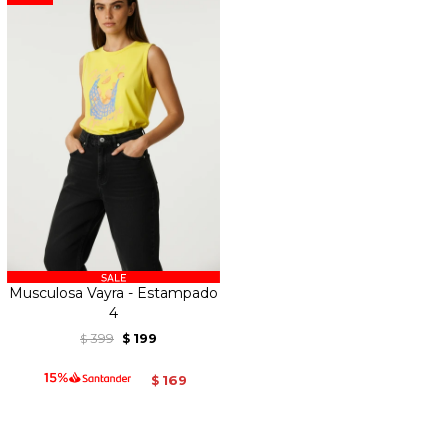
Musculosa Vayra - Estampado
4
399
199
$
$
169
$