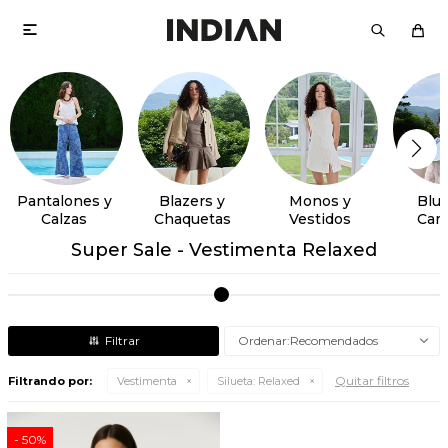

Pantalones y
Blazers y
Monos y
Blus
Calzas
Chaquetas
Vestidos
Cam
Super Sale - Vestimenta Relaxed
Recomendados
Quitar filtros
Filtrando por:
Vestimenta
Silueta:
Relaxed
50