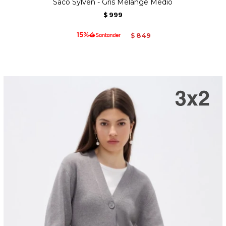
Saco Sylven - Gris Melange Medio
999
$
849
$