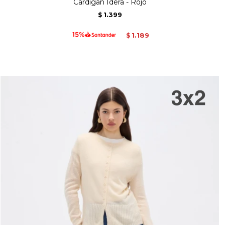
Cardigan Idera - Rojo
1.399
$
1.189
$