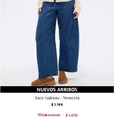
Saco Isabeau - Terracota
1.199
$
1.019
$