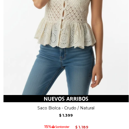
Saco Biolca - Crudo / Natural
1.399
$
1.189
$