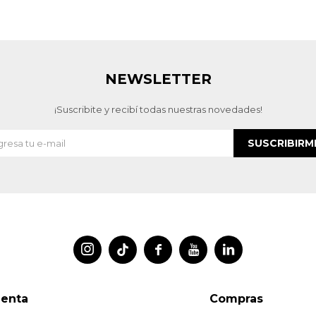
NEWSLETTER
¡Suscribite y recibí todas nuestras novedades!
SUSCRIBIRM




uenta
Compras