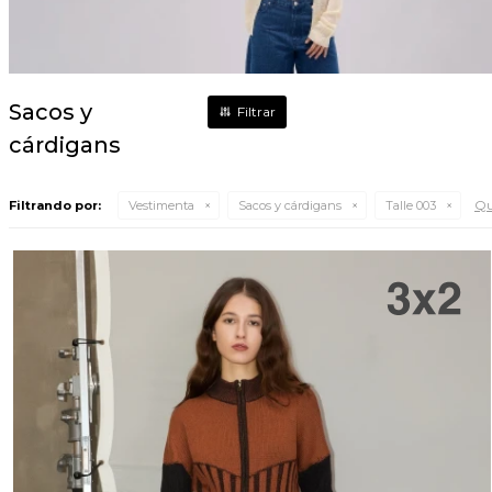
Sacos y
cárdigans
Qui
Filtrando por:
Vestimenta
Sacos y cárdigans
Talle 003