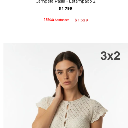
Campera Pasia - Estampado 2
1.799
$
1.529
$