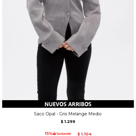
Saco Opal - Gris Melange Medio
1.299
$
1.104
$