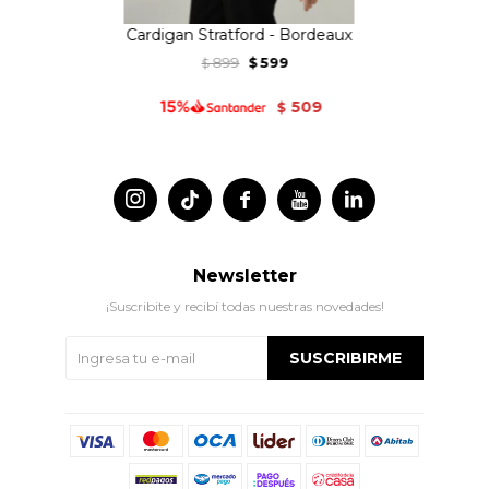
Cardigan Stratford - Bordeaux
899
599
$
$
509
$




Newsletter
¡Suscribite y recibí todas nuestras novedades!
SUSCRIBIRME