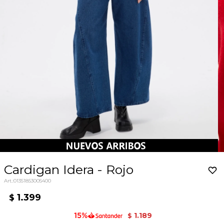
Cardigan Idera - Rojo
01351853005400
1.399
$
1.189
$