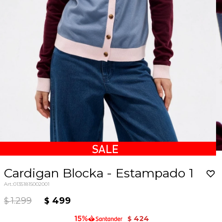
Cardigan Blocka - Estampado 1
01351815002001
1.299
499
$
$
424
$