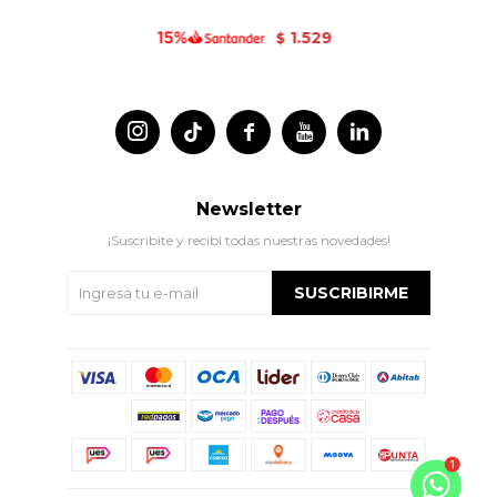
1.529
$




Newsletter
¡Suscribite y recibí todas nuestras novedades!
SUSCRIBIRME