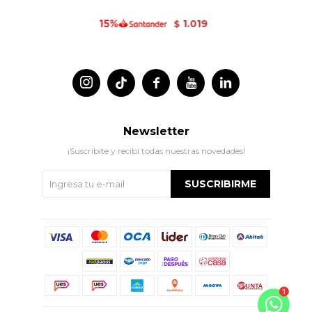
1.019
$




Newsletter
¡Suscribite y recibí todas nuestras novedades!
SUSCRIBIRME