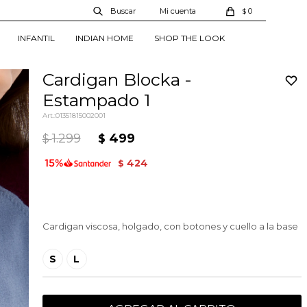
0
$
INFANTIL
INDIAN HOME
SHOP THE LOOK
Cardigan Blocka -
Estampado 1
01351815002001
1.299
499
$
$
424
$
Cardigan viscosa, holgado, con botones y cuello a la base
S
L