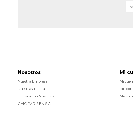
Nosotros
Mi c
Nuestra Empresa
Mi cuen
Nuestras Tiendas
Mis co
Trabajá con Nosotros
Mis dire
CHIC PARISIEN S.A.