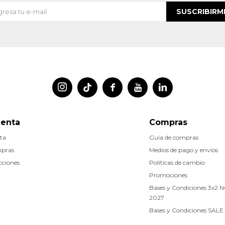
SUSCRIBIRM




uenta
Compras
ta
Guía de compras
mpras
Medios de pago y envíos
cciones
Políticas de cambio
Promociones
Bases y Condiciones 3x2 
2027
Bases y Condiciones SALE