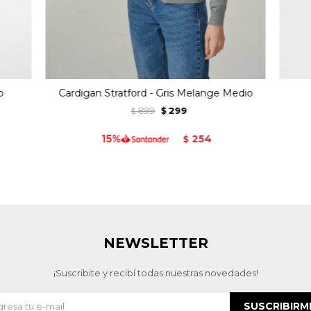
o
Cardigan Stratford - Gris Melange Medio
899
299
$
$
254
$
NEWSLETTER
¡Suscribite y recibí todas nuestras novedades!
SUSCRIBIRM