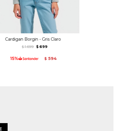
Cardigan Borgin - Gris Claro
1.699
699
$
$
594
$
E