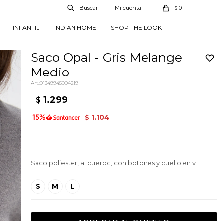
0
$
INFANTIL
INDIAN HOME
SHOP THE LOOK
Saco Opal - Gris Melange
Medio
01349945004219
1.299
$
1.104
$
Saco poliester, al cuerpo, con botones y cuello en v
S
M
L