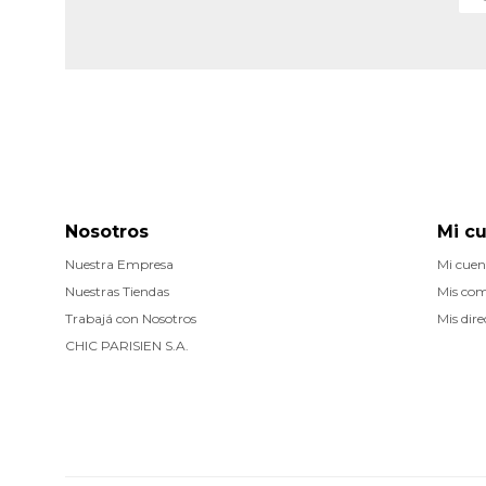
Nosotros
Mi c
Nuestra Empresa
Mi cuen
Nuestras Tiendas
Mis co
Trabajá con Nosotros
Mis dire
CHIC PARISIEN S.A.