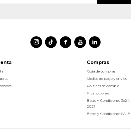




uenta
Compras
ta
Guía de compras
mpras
Medios de pago y envíos
cciones
Políticas de cambio
Promociones
Bases y Condiciones 3x2 
2027
Bases y Condiciones SALE