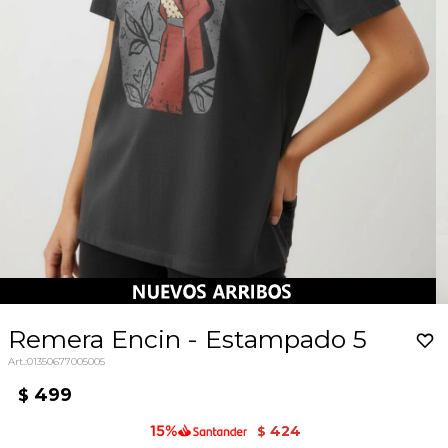
Remera Encin - Estampado 5
01350677005005
499
$
424
$