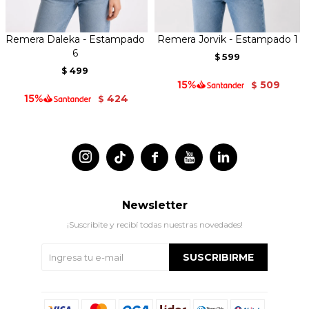
Remera Daleka - Estampado
Remera Jorvik - Estampado 1
6
599
$
499
$
509
$
424
$




Newsletter
¡Suscribite y recibí todas nuestras novedades!
SUSCRIBIRME