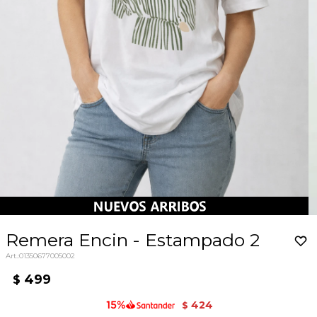
Remera Encin - Estampado 2
01350677005002
499
$
424
$