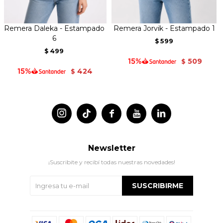
Remera Daleka - Estampado
Remera Jorvik - Estampado 1
6
599
$
499
$
509
$
424
$




Newsletter
¡Suscribite y recibí todas nuestras novedades!
SUSCRIBIRME