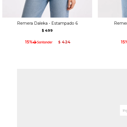
Remera Daleka - Estampado 6
Remera
499
$
424
$