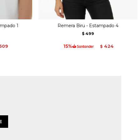
ampado 1
Remera Biru - Estampado 4
499
$
509
424
$
E