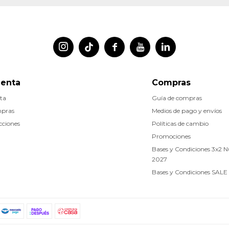




uenta
Compras
ta
Guía de compras
mpras
Medios de pago y envíos
cciones
Políticas de cambio
Promociones
Bases y Condiciones 3x2 
2027
Bases y Condiciones SALE