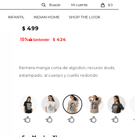
Remera Encin - Estampado
0
$
3
INFANTIL
INDIAN HOME
SHOP THE LOOK
01350677005003
499
$
424
$
Remera manga corta de algodon, recurso studs,
estampado, al cuerpo y cuello redondo
Estampado 3
S
M
L
XL