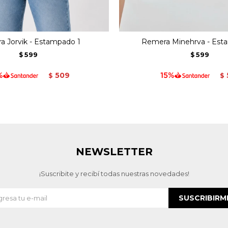
 Jorvik - Estampado 1
Remera Minehrva - Est
599
599
$
$
509
$
$
NEWSLETTER
¡Suscribite y recibí todas nuestras novedades!
SUSCRIBIRM