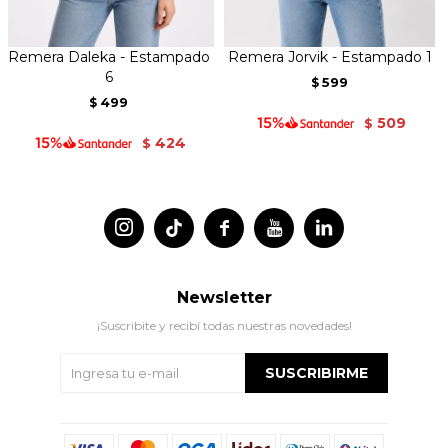
Remera Daleka - Estampado
Remera Jorvik - Estampado 1
6
599
$
499
$
509
$
424
$




Newsletter
¡Suscribite y recibí todas nuestras novedades!
SUSCRIBIRME