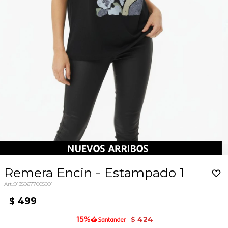
Remera Encin - Estampado 1
01350677005001
499
$
424
$