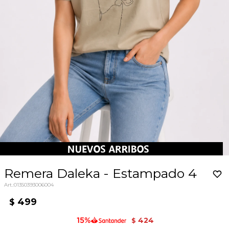
Remera Daleka - Estampado 4
01350393006004
499
$
424
$