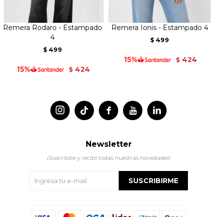
Remera Rodaro - Estampado
Remera Ionis - Estampado 4
4
499
$
499
$
424
$
424
$




Newsletter
¡Suscribite y recibí todas nuestras novedades!
SUSCRIBIRME