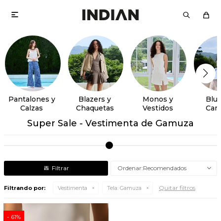

Pantalones y
Blazers y
Monos y
Blus
Calzas
Chaquetas
Vestidos
Cam
Super Sale - Vestimenta de Gamuza
Recomendados
Quitar filtros
Filtrando por:
Vestimenta
Tela:
Gamuza
61