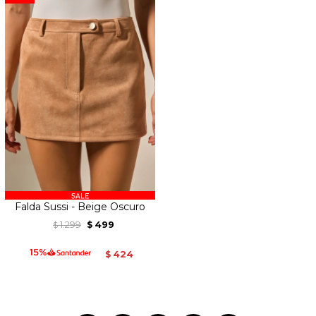
Falda Sussi - Beige Oscuro
1.299
499
$
$
424
$