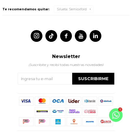
Te recomendamos quitar:
Silueta:
Semioxford




Newsletter
¡Suscribite y recibí todas nuestras novedades!
SUSCRIBIRME