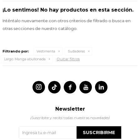
¡Lo sentimos! No hay productos en esta sección.
Inténtalo nuevamente con otros criterios de filtrado o busca en
otras secciones de nuestro catálogo.
Filtrando por:
Vestimenta
Sudaderas
Quitar filtros
Largo:
Manga abullonada




Newsletter
¡Suscribite y recibí todas nuestras novedades!
SUSCRIBIRME