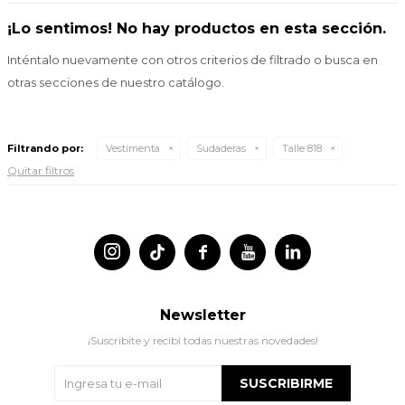
¡Lo sentimos! No hay productos en esta sección.
Inténtalo nuevamente con otros criterios de filtrado o busca en
otras secciones de nuestro catálogo.
Filtrando por:
Vestimenta
Sudaderas
Talle 818
Quitar filtros




Newsletter
¡Suscribite y recibí todas nuestras novedades!
SUSCRIBIRME