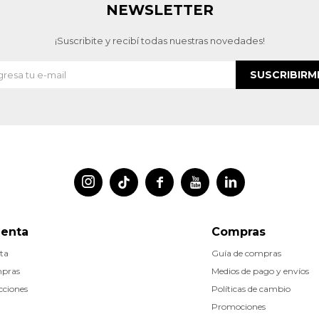
NEWSLETTER
¡Suscribite y recibí todas nuestras novedades!
SUSCRIBIRM




uenta
Compras
ta
Guía de compras
mpras
Medios de pago y envíos
cciones
Políticas de cambio
Promociones