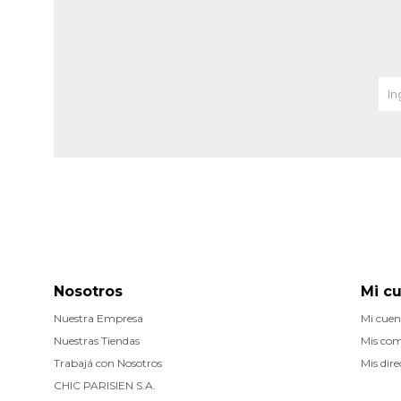
Nosotros
Mi c
Nuestra Empresa
Mi cuen
Nuestras Tiendas
Mis co
Trabajá con Nosotros
Mis dire
CHIC PARISIEN S.A.