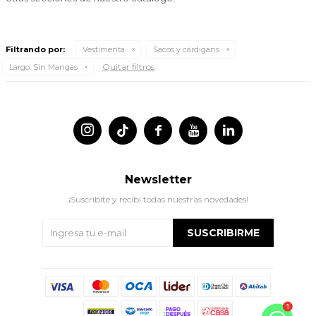
Filtrando por:
Vestimenta
Sacos y cárdigans
Quitar filtros
Largo:
Sin Mangas




Newsletter
¡Suscribite y recibí todas nuestras novedades!
SUSCRIBIRME