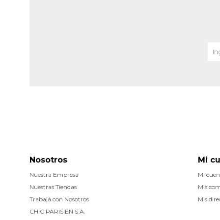
Nosotros
Mi c
Nuestra Empresa
Mi cuen
Nuestras Tiendas
Mis co
Trabajá con Nosotros
Mis dire
CHIC PARISIEN S.A.