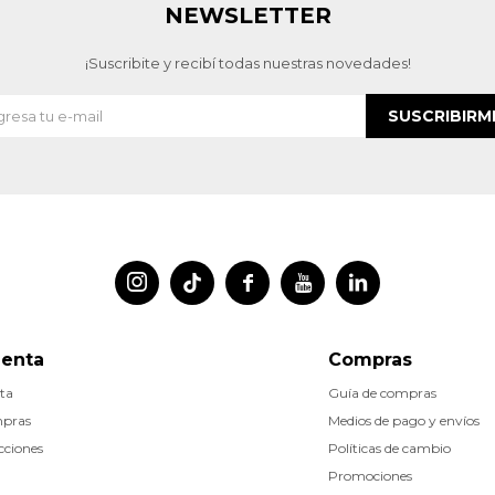
NEWSLETTER
¡Suscribite y recibí todas nuestras novedades!
SUSCRIBIRM




uenta
Compras
ta
Guía de compras
mpras
Medios de pago y envíos
cciones
Políticas de cambio
Promociones