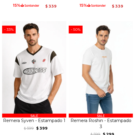
339
339
$
$
33
50
Remera Syven - Estampado 1
Remera Roshin - Estampado
3
599
399
$
$
599
299
$
$