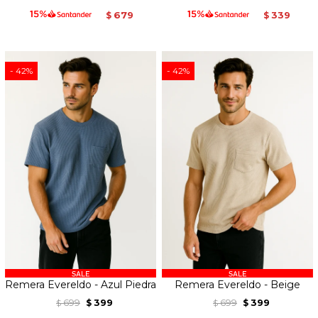
679
339
$
$
42
42
Remera Evereldo - Azul Piedra
Remera Evereldo - Beige
699
399
699
399
$
$
$
$