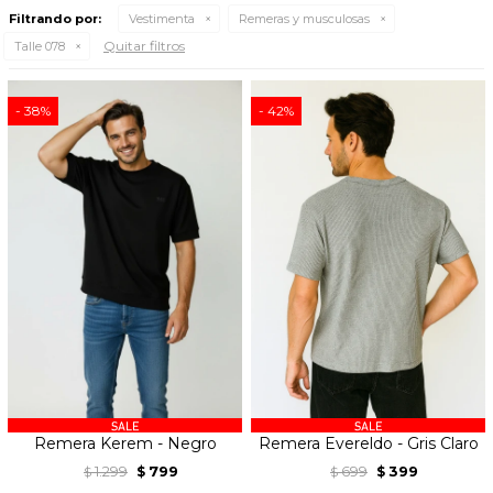
Filtrando por:
Vestimenta
Remeras y musculosas
Quitar filtros
Talle 078
38
42
Remera Kerem - Negro
Remera Evereldo - Gris Claro
1.299
799
699
399
$
$
$
$