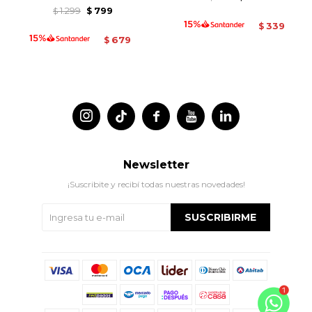
1.299
799
$
$
339
$
679
$




Newsletter
¡Suscribite y recibí todas nuestras novedades!
SUSCRIBIRME