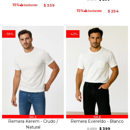
339
$
254
$
38
42
Remera Kerem - Crudo /
Remera Evereldo - Blanco
Natural
699
399
$
$