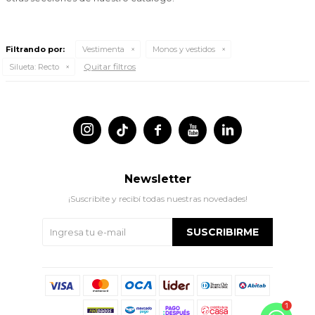
Filtrando por:
Vestimenta
Monos y vestidos
Quitar filtros
Silueta:
Recto




Newsletter
¡Suscribite y recibí todas nuestras novedades!
SUSCRIBIRME