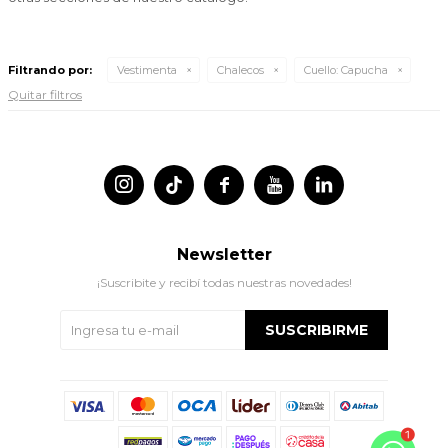
Filtrando por:
Vestimenta
Chalecos
Cuello:
Capucha
Quitar filtros




Newsletter
¡Suscribite y recibí todas nuestras novedades!
SUSCRIBIRME