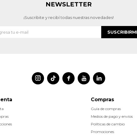
NEWSLETTER
¡Suscribite y recibí todas nuestras novedades!
SUSCRIBIRM




uenta
Compras
ta
Guía de compras
mpras
Medios de pago y envíos
cciones
Políticas de cambio
Promociones