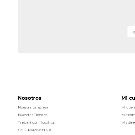
Nosotros
Mi c
Nuestra Empresa
Mi cuen
Nuestras Tiendas
Mis co
Trabajá con Nosotros
Mis dire
CHIC PARISIEN S.A.