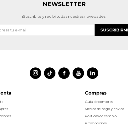
NEWSLETTER
¡Suscribite y recibí todas nuestras novedades!
SUSCRIBIRM




uenta
Compras
ta
Guía de compras
mpras
Medios de pago y envíos
cciones
Políticas de cambio
Promociones