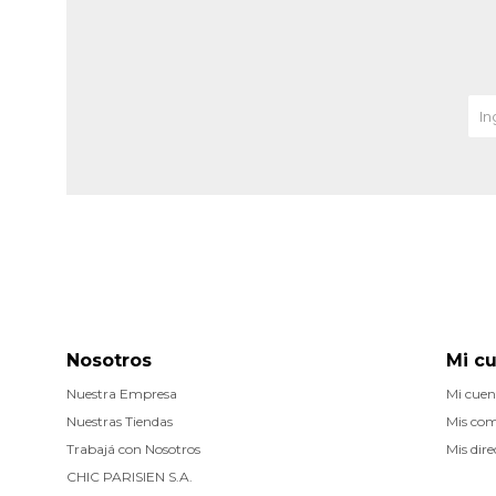
Nosotros
Mi c
Nuestra Empresa
Mi cuen
Nuestras Tiendas
Mis co
Trabajá con Nosotros
Mis dire
CHIC PARISIEN S.A.