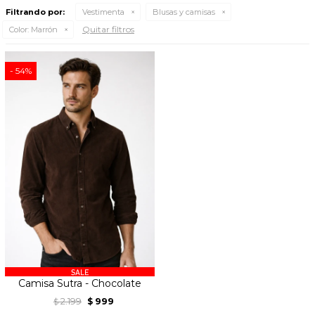
Filtrando por:
Vestimenta
Blusas y camisas
Quitar filtros
Color:
Marrón
54
Camisa Sutra - Chocolate
2.199
999
$
$