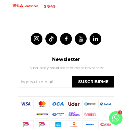
849
$




Newsletter
¡Suscribite y recibí todas nuestras novedades!
SUSCRIBIRME