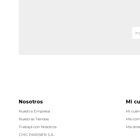
Nosotros
Mi c
Nuestra Empresa
Mi cuen
Nuestras Tiendas
Mis co
Trabajá con Nosotros
Mis dire
CHIC PARISIEN S.A.