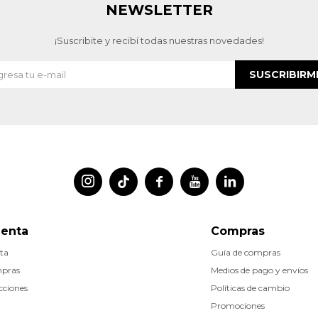
NEWSLETTER
¡Suscribite y recibí todas nuestras novedades!
SUSCRIBIRM




uenta
Compras
ta
Guía de compras
mpras
Medios de pago y envíos
cciones
Políticas de cambio
Promociones