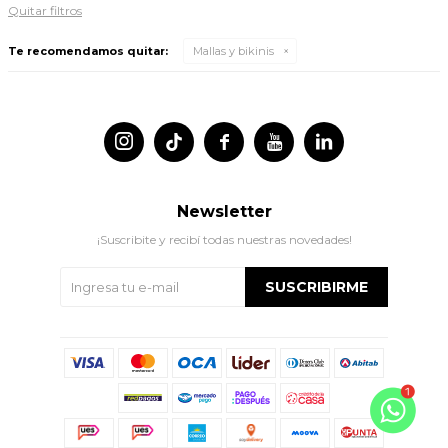
Quitar filtros
Te recomendamos quitar:
Mallas y bikinis




Newsletter
¡Suscribite y recibí todas nuestras novedades!
SUSCRIBIRME