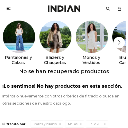

Pantalones y
Blazers y
Monos y
Blus
Calzas
Chaquetas
Vestidos
Cam
No se han recuperado productos
¡Lo sentimos! No hay productos en esta sección.
Inténtalo nuevamente con otros criterios de filtrado o busca en
otras secciones de nuestro catálogo.
Filtrando por:
Mallas y bikinis
Mallas
Talle 201