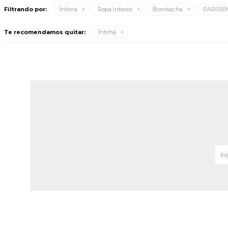
Filtrando por:
Íntima
Ropa Interior
Bombacha
PARISIE
Te recomendamos quitar:
Íntima