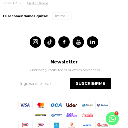
Quitar filtros
Talle 002
Te recomendamos quitar:
Íntima




Newsletter
¡Suscribite y recibí todas nuestras novedades!
SUSCRIBIRME