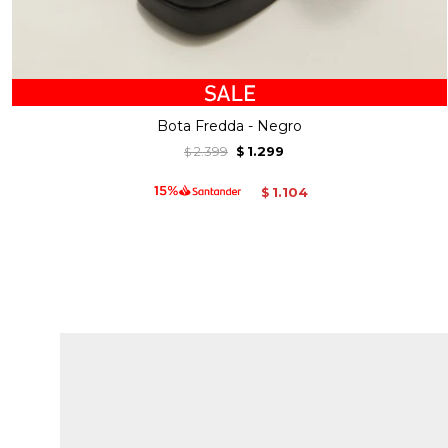
Bota Fredda - Negro
2.399
1.299
$
$
1.104
$