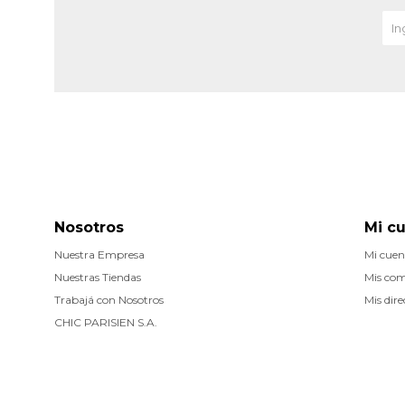
Nosotros
Mi c
Nuestra Empresa
Mi cuen
Nuestras Tiendas
Mis co
Trabajá con Nosotros
Mis dire
CHIC PARISIEN S.A.