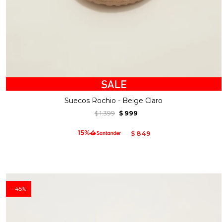
Suecos Rochio - Beige Claro
1.399
999
$
$
849
$
45