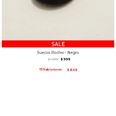
Suecos Rochio - Negro
1.399
999
$
$
849
$