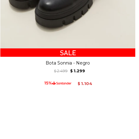
Bota Sonnia - Negro
2.499
1.299
$
$
1.104
$