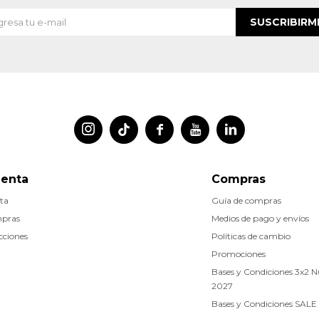
SUSCRIBIRM




uenta
Compras
ta
Guía de compras
mpras
Medios de pago y envíos
cciones
Políticas de cambio
Promociones
Bases y Condiciones 3x2 
2027
Bases y Condiciones SALE