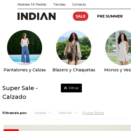
Rastrear Mi Pedido
Tiendas
Contacto
SALE
PRE SUMMER
Pantalones y Calzas
Blazers y Chaquetas
Monos y Ves
Super Sale -
Calzado
Quitar filtros
Filtrando por:
Calzado
Talle 040