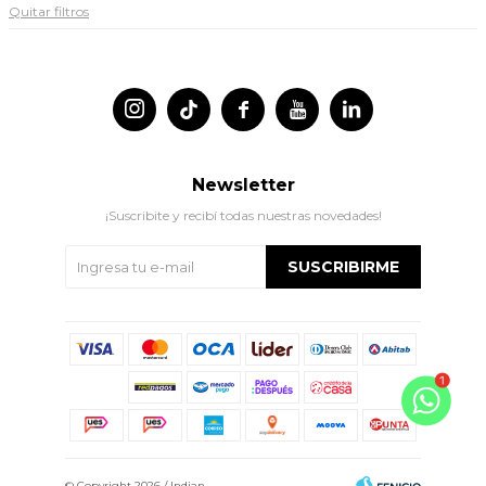
Quitar filtros




Newsletter
¡Suscribite y recibí todas nuestras novedades!
SUSCRIBIRME
© Copyright 2026 / Indian