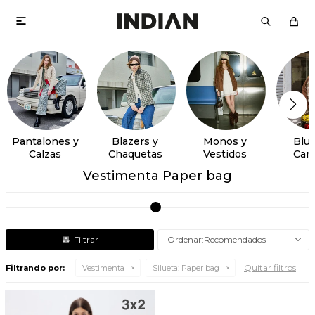

Pantalones y
Blazers y
Monos y
Blus
Calzas
Chaquetas
Vestidos
Cam
Vestimenta Paper bag
Recomendados
Quitar filtros
Filtrando por:
Vestimenta
Silueta:
Paper bag