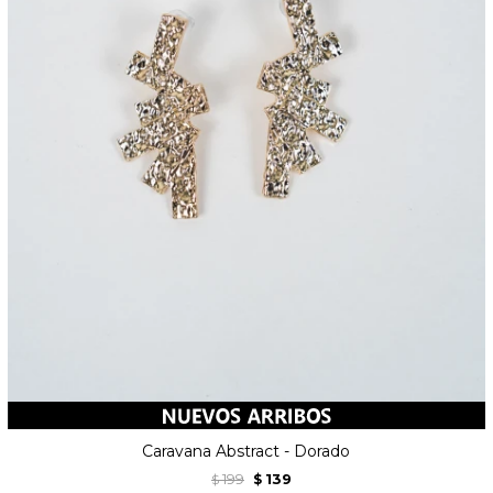
Caravana Abstract - Dorado
199
139
$
$