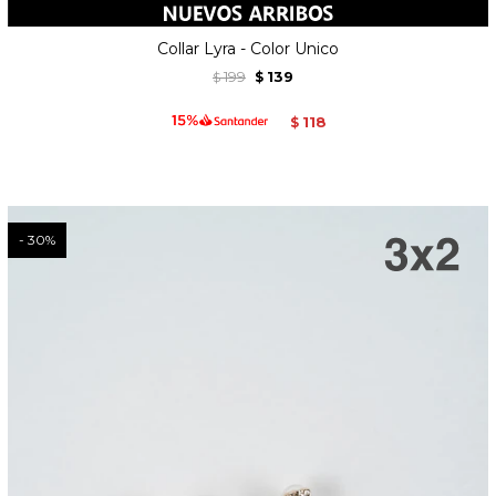
Collar Lyra - Color Unico
199
139
$
$
118
$
30