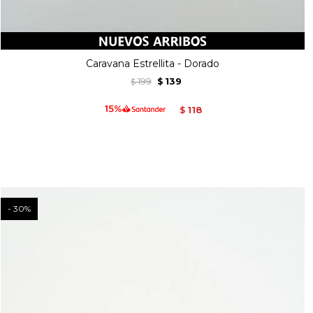
Caravana Estrellita - Dorado
199
139
$
$
118
$
30