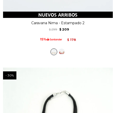
Caravana Nima - Estampado 2
299
209
$
$
178
$
30