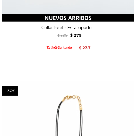
Collar Feel - Estampado 1
399
279
$
$
237
$
30