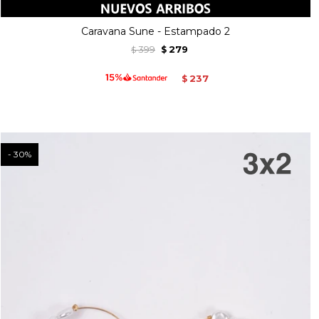
Caravana Sune - Estampado 2
399
279
$
$
237
$
30