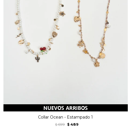
Collar Ocean - Estampado 1
699
489
$
$