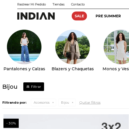
Rastrear Mi Pedido
Tiendas
Contacto
SALE
PRE SUMMER
Pantalones y Calzas
Blazers y Chaquetas
Monos y Ves
Bijou
Quitar filtros
Filtrando por:
Accesorios
Bijou
30