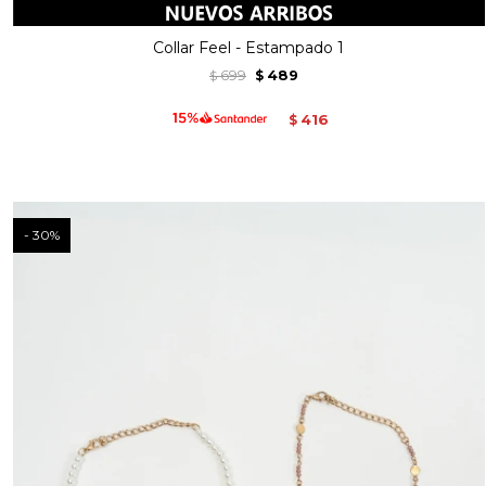
Collar Feel - Estampado 1
699
489
$
$
416
$
30