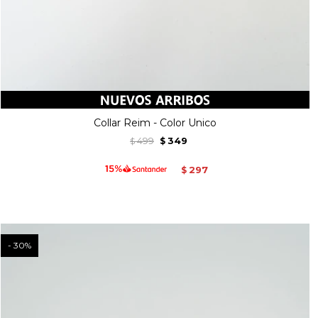
Collar Reim - Color Unico
499
349
$
$
297
$
30