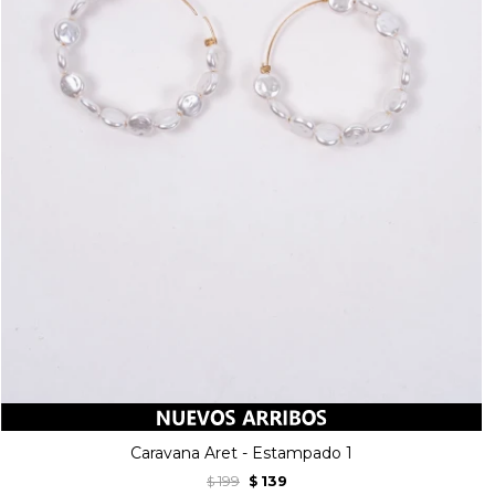
Caravana Aret - Estampado 1
199
139
$
$