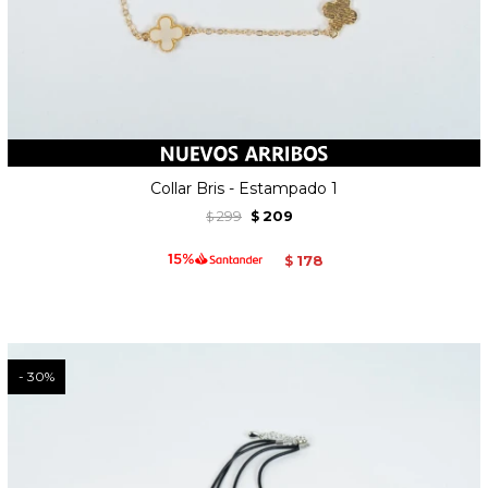
Collar Bris - Estampado 1
299
209
$
$
178
$
30