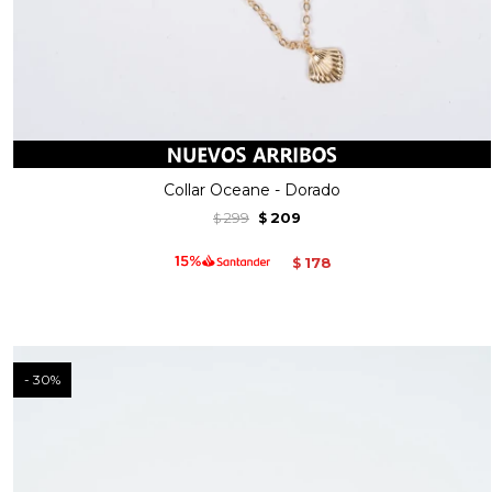
Collar Oceane - Dorado
299
209
$
$
178
$
30