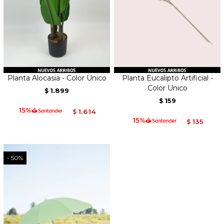
Planta Alocasia - Color Unico
Planta Eucalipto Artificial -
Color Unico
1.899
$
159
$
1.614
$
135
$
50