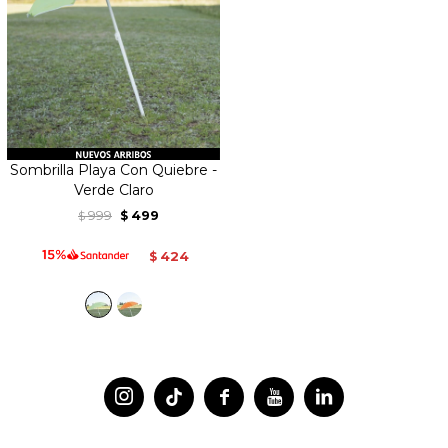
Sombrilla Playa Con Quiebre -
Verde Claro
999
499
$
$
424
$



