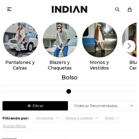

Pantalones y
Blazers y
Monos y
Blus
Calzas
Chaquetas
Vestidos
Cam
Bolso
Recomendados
Filtrando por:
Accesorios
Bolsos y carteras
Bolso
Quitar filtros