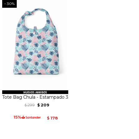
30
Tote Bag Chula - Estampado 3
299
209
$
$
178
$