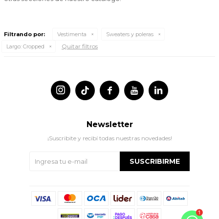
Filtrando por:
Vestimenta
Sweaters y poleras
Quitar filtros
Largo:
Cropped




Newsletter
¡Suscribite y recibí todas nuestras novedades!
SUSCRIBIRME