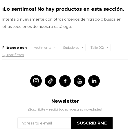
¡Lo sentimos! No hay productos en esta sección.
Inténtalo nuevamente con otros criterios de filtrado o busca en
otras secciones de nuestro catálogo.
Filtrando por:
Vestimenta
Sudaderas
Talle 002
Quitar filtros




Newsletter
¡Suscribite y recibí todas nuestras novedades!
SUSCRIBIRME