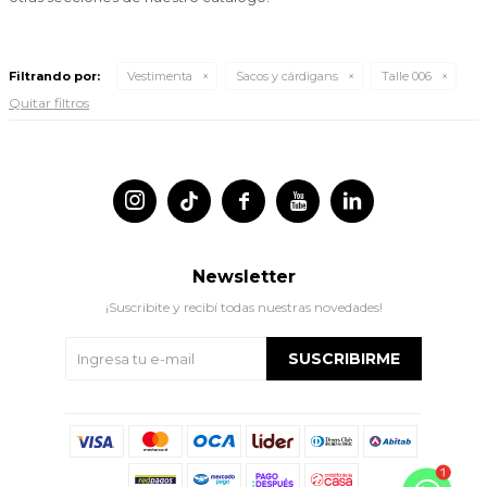
Filtrando por:
Vestimenta
Sacos y cárdigans
Talle 006
Quitar filtros




Newsletter
¡Suscribite y recibí todas nuestras novedades!
SUSCRIBIRME