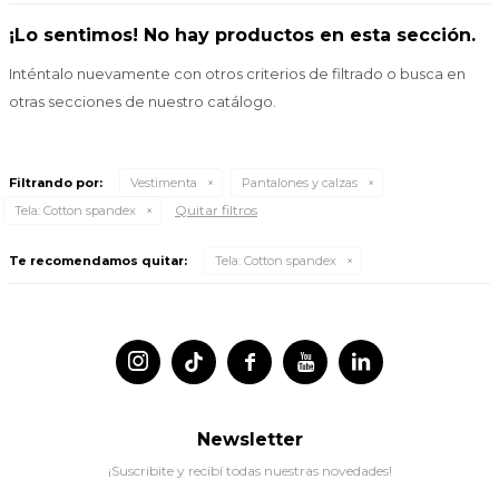
¡Lo sentimos! No hay productos en esta sección.
Inténtalo nuevamente con otros criterios de filtrado o busca en
otras secciones de nuestro catálogo.
Filtrando por:
Vestimenta
Pantalones y calzas
Quitar filtros
Tela:
Cotton spandex
Te recomendamos quitar:
Tela:
Cotton spandex




Newsletter
¡Suscribite y recibí todas nuestras novedades!