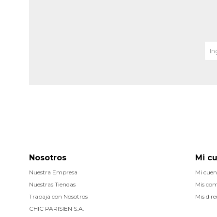
Nosotros
Mi c
Nuestra Empresa
Mi cuen
Nuestras Tiendas
Mis co
Trabajá con Nosotros
Mis dire
CHIC PARISIEN S.A.