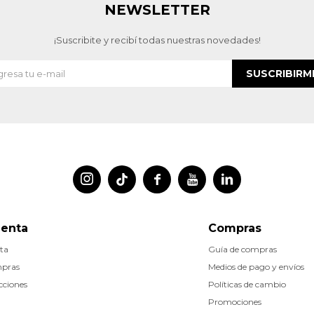
NEWSLETTER
¡Suscribite y recibí todas nuestras novedades!
SUSCRIBIRM




uenta
Compras
ta
Guía de compras
mpras
Medios de pago y envíos
cciones
Políticas de cambio
Promociones